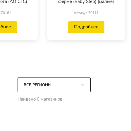
ота (АО СТС)
ферме (Baby Step) (малые)
 70161
Артикул 70111
обнее
Подробнее
Найдено 0 магазинов