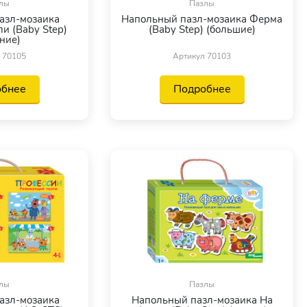
лы
Пазлы
азл-мозаика
Напольный пазл-мозаика Ферма
и (Baby Step)
(Baby Step) (большие)
ние)
 70105
Артикул 70103
обнее
Подробнее
лы
Пазлы
азл-мозаика
Напольный пазл-мозаика На