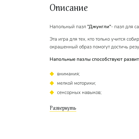
Описание
Напольный пазл
"Джунгли"
- пазл для с
Эта игра для тех, кто только учится со
окрашенный образ помогут достичь резу
Напольные пазлы способствуют разви
внимания;
мелкой моторики;
сенсорных навыков;
ассоциативного мышления.
Что в наборе?
В наборе вы найдете 12 деталей разных р
Как играть?