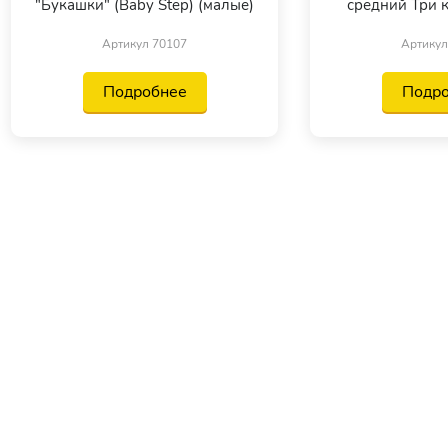
"Букашки" (Baby Step) (малые)
средний Три к
Артикул 70107
Артикул
Подробнее
Подр