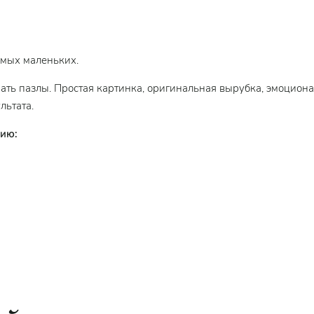
амых маленьких.
бирать пазлы. Простая картинка, оригинальная вырубка, эмоцион
льтата.
тию:
азмеров (размеры деталей от 9,5 х 4,5 см до 14 х 6 см).