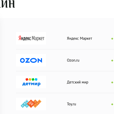
АЙН
двух деталей в цельную картинку. Подсказкой будет служить цв
Яндекс Маркет
Ozon.ru
е любимцы"
Детский мир
"
ягоды"
Toy.ru
ители"