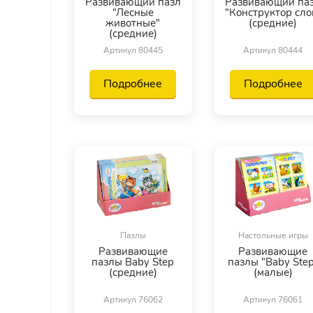
Развивающий пазл
Развивающий па
"Лесные
"Конструктор сло
животные"
(средние)
(средние)
Артикул 80445
Артикул 80444
Подробнее
Подробнее
Пазлы
Настольные игры
Развивающие
Развивающие
пазлы Baby Step
пазлы "Baby Ste
(средние)
(малые)
Артикул 76062
Артикул 76061