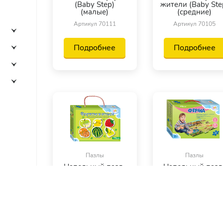
(Baby Step)
жители (Baby Ste
(малые)
(средние)
Артикул 70111
Артикул 70105
Подробнее
Подробнее
Пазлы
Пазлы
Напольный пазл-
Напольный пазл
мозаика Фрукты и
мозаика Ферма
ягоды (Baby Step)
(Baby Step)
(малые)
(большие)
Артикул 70112
Артикул 70103