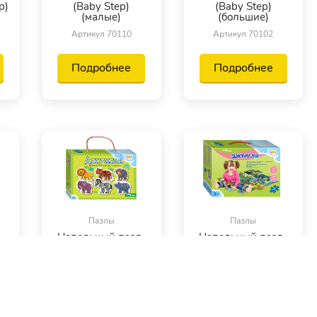
p)
(Baby Step)
(Baby Step)
(малые)
(большие)
Артикул 70110
Артикул 70102
Подробнее
Подробнее
Пазлы
Пазлы
-
Напольный пазл-
Напольный пазл-
мозаика
мозаика Джунгли
"Джунгли" (Baby
(Baby Step)
Step) (малые)
(большие)
Артикул 70108
Артикул 70100