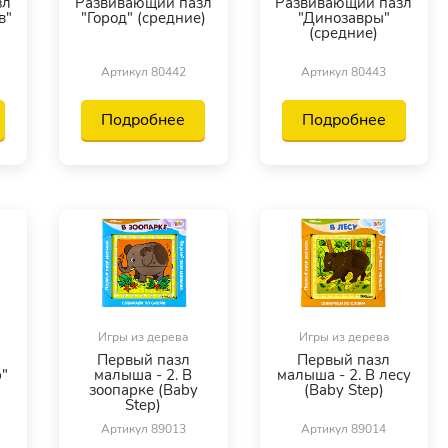
зл
Развивающий пазл
Развивающий пазл
в"
"Город" (средние)
"Динозавры"
(средние)
Артикул 80442
Артикул 80443
Подробнее
Подробнее
Игры из дерева
Игры из дерева
Первый пазл
Первый пазл
p"
малыша - 2. В
малыша - 2. В лесу
зоопарке (Baby
(Baby Step)
Step)
Артикул 89013
Артикул 89014