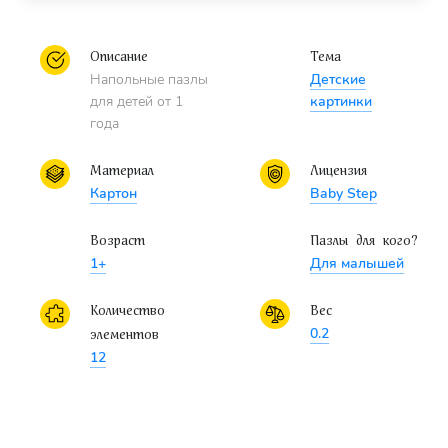
В серии "Напольные пазлы. Малые":
Описание
Тема
Напольные пазлы
Детские
Напольный пазл-мозаика "Букашки"
для детей от 1
картинки
Напольный пазл-мозаика "Джунгли"
года
Напольный пазл-мозаика "Домашние любимцы"
Материал
Лицензия
Напольный пазл-мозаика "Машинки"
Картон
Baby Step
Напольный пазл-мозаика "На ферме"
Напольный пазл-мозаика "Зоопарк"
Возраст
Пазлы для кого?
1+
Для малышей
Напольный пазл-мозаика "Морские жители"
Количество
Вес
0.2
элементов
12