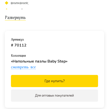
внимания;
мелкой моторики;
сенсорных навыков;
ассоциативного мышления.
Что в наборе?
Артикул
В наборе вы найдете 12 деталей разных размеров
# 70112
(размеры деталей от 9,5 х 4,5 см до 14 х 6 см).
Коллекция
Как играть?
«Напольные пазлы Baby Step»
Цель игры
- собрать пазл состоящий из двух деталей в
смотреть все
цельную картинку. Подсказкой будет служить цвет
фрукта или ягоды.
Где купить?
Для кого?
Пазл подойдет для малышей
от 1 года.
Для оптовых покупателей
Материал.
Картон.