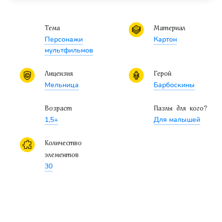
Напольный пазл-мозаика "Мы строим"
Тема
Материал
Напольный пазл-мозаика "Спешим на помощь"
Персонажи
Картон
Напольный пазл-мозаика "Дикие животные"
мультфильмов
Напольный пазл-мозаика "Морские жители"
Лицензия
Герой
Напольный пазл-мозаика "Насекомые"
Мельница
Барбоскины
Напольный пазл-мозаика "Малышарики"
Напольный пазл-мозаика "Лунтик"
Возраст
Пазлы для кого?
1,5+
Для малышей
Количество
элементов
30