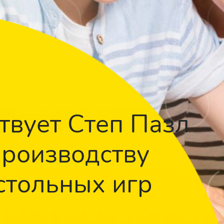
твует Степ Пазл
производству
стольных игр