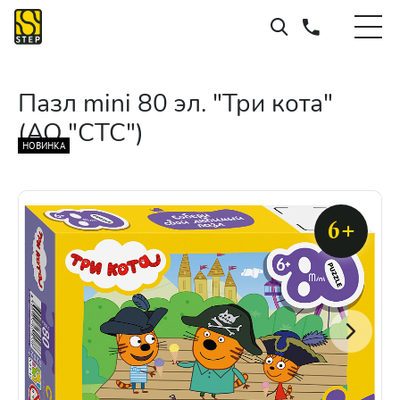
Пазл mini 80 эл. "Три кота"
(АО "СТС")
НОВИНКА
6+