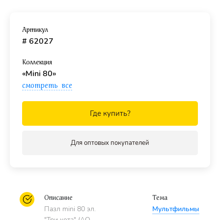
Качественный картон
произведён на собственном
заводе в Подольске.
Артикул
# 62027
Рекомендованы
детям с 6 лет.
Коллекция
«Mini 80»
смотреть все
Где купить?
Для оптовых покупателей
Описание
Тема
Пазл mini 80 эл.
Мультфильмы
"Три кота" (АО