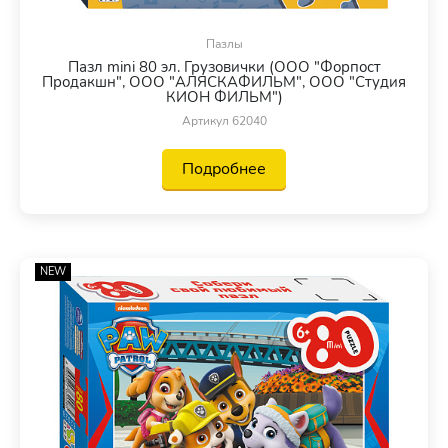
Пазлы
Пазл mini 80 эл. Грузовички (ООО "Форпост
Продакшн", ООО "АЛЯСКАФИЛЬМ", ООО "Студия
КИОН ФИЛЬМ")
Артикул 62040
Подробнее
NEW