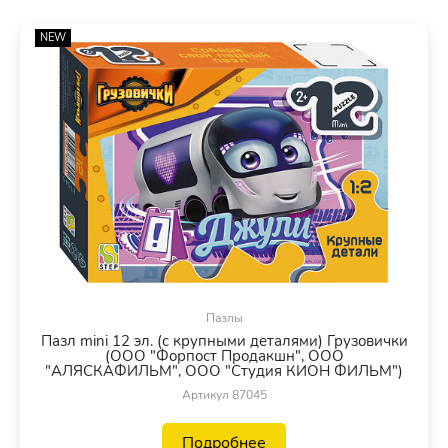
NEW
Пазлы
Пазл mini 12 эл. (с крупными деталями) Грузовички
(ООО "Форпост Продакшн", ООО
"АЛЯСКАФИЛЬМ", ООО "Студия КИОН ФИЛЬМ")
Артикул 87045
Подробнее