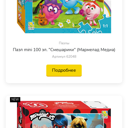
Пазлы
Пазл mini 100 эл. "Смешарики" (Мармелад Медиа)
Артикул 62048
Подробнее
NEW