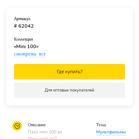
Размер собранной картинки
- 214 х 154 мм.
Размер
детали
- 20 х 25 мм.
Артикул
Рекомендованы
# 62042
детям с 7 лет.
Коллекция
«Mini 100»
смотреть все
Где купить?
Для оптовых покупателей
Описание
Тема
Пазл mini 100 эл.
Мультфильмы
"Три кота" (АО