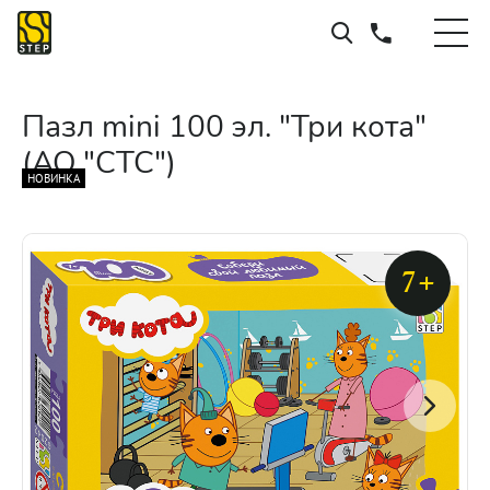
Пазл mini 100 эл. "Три кота"
(АО "СТС")
НОВИНКА
7+