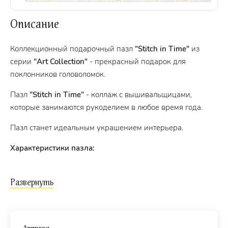
Описание
Коллекционный подарочный пазл
"Stitch in Time"
из
серии
"Art Collection"
- прекрасный подарок для
поклонников головоломок.
Пазл
"Stitch in Time"
- коллаж с вышивальщицами,
которые занимаются рукоделием в любое время года.
Пазл станет идеальным украшением интерьера.
Характеристики пазла:
качественное изображение;
стандартные детали пазла (2×1,8 см);
материал – картон;
экологически чистые, нетоксичные материалы