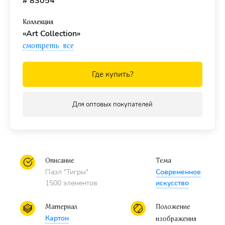
# 83054
Размер собранного изображения - 85 x 58 см.
Коллекция
«Art Collection»
Для кого?
смотреть все
Для детей
от 8 лет и взрослых.
Где купить?
С этим пазлом покупают
специальный коврик
для
комфортной сборки пазла.
Для оптовых покупателей
С этим пазлом покупают
специальный клей для пазлов
,
чтобы скрепить детали мозаики между собой и получить
цельную картину.
Описание
Тема
Пазл "Тигры"
Современное
1500 элементов
искусство
Материал
Положение
Картон
изображения