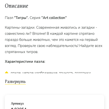
Описание
Пазл
"Тигры".
Серия
"Art collection"
Картины-загадки. Современная живопись и загадки -
совместимо ли? Вполне! В каждой картине спрятано
гораздо больше животных, чем это кажется на первый
взгляд. Проверьте свою наблюдательность! Найдите всех
спрятанных тигров.
Характеристики пазла:
яркое, четкое изображение, точность подгонки
деталей;
стандартные детали пазла (1,7 × 2 см);
изготовлен из высококачественных нетоксичных
материалов;
Артикул
жесткая стильная упаковка;