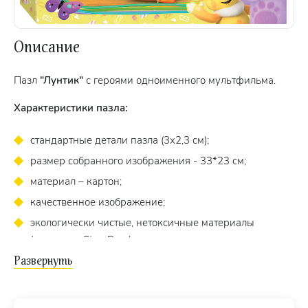
Описание
Пазл
"Лунтик"
с героями одноименного мультфильма.
Характеристики пазла:
стандартные детали пазла (3х2,3 см);
размер собранного изображения - 33*23 см;
материал – картон;
качественное изображение;
экологически чистые, нетоксичные материалы
(компания Step Puzzle гарантирует высокое качество
пазла и точность подгонки).
Для кого?
Для детей
от 6 лет.