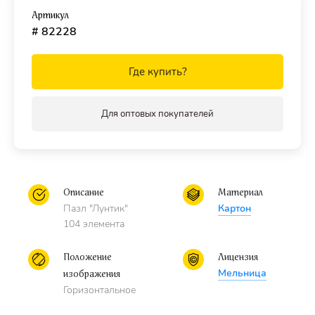
Артикул
Рекомендуем приобрести
специальный клей для пазлов
,
# 82228
чтобы скрепить детали мозаики между собой и получить
цельную картину.
Где купить?
Для оптовых покупателей
Описание
Материал
Пазл "Лунтик"
Картон
104 элемента
Положение
Лицензия
Мельница
изображения
Горизонтальное