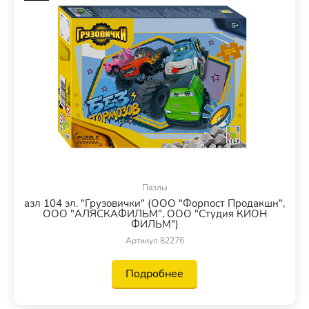
Пазлы
азл 104 эл. "Грузовички" (ООО "Форпост Продакшн",
ООО "АЛЯСКАФИЛЬМ", ООО "Студия КИОН
ФИЛЬМ")
Артикул 82276
Подробнее