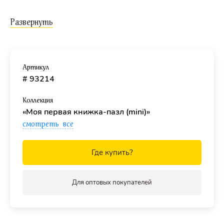
Книжка состоит из 12 страниц (6 разворотов).
Размер книжки - 12,3 х 11 х 1,7 см.
Возраст.
Артикул
Рекомендовано детям
от 1 до 3 лет.
# 93214
Материал.
Коллекция
Картон.
«Моя первая книжка-пазл (mini)»
В серии "Моя первая книжка-пазл":
смотреть все
Книжка-игрушка "Кто где спит?"
Где купить?
Книжка-игрушка "В нашем доме"
Книжка-игрушка "Угадай сказку"
Для оптовых покупателей
Книжка-игрушка "Волшебные слова"
Книжка-игрушка "Кто что ест?"
Книжка-игрушка "Никого не обижай"