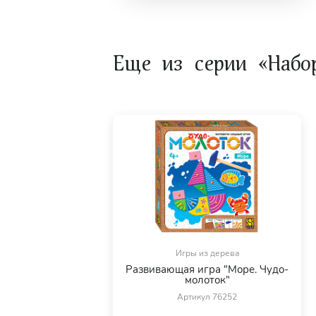
В серии «Чудо-молоток»:
Игра «Ферма. Чудо-молоток»
Еще из серии «Набо
Игра «Транспорт. Чудо-молоток»
Хит продаж!
Игры из дерева
Развивающая игра "Море. Чудо-
молоток"
Артикул 76252