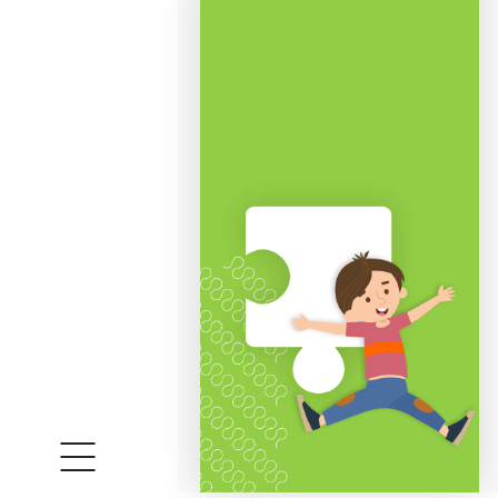
Совместное творчество. Заранее дого
детали на холст. Или мысленно подел
Соревнование. Разделите между игро
придумать рисунок из своего набора
Возраст игроков.
Игра для детей
от 5 лет.
Количество игроков.
В игру «Чудо-молоток» можно играть как 
Время игры.
10-30 минут.
Материалы.
Дерево, металл, пробка.
Порадуйте ребенка увлекательной раз
10хит