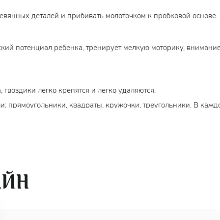
ревянных деталей и прибивать молоточком к пробковой основе.
ский потенциал ребенка, тренирует мелкую моторику, внимание
 гвоздики легко крепятся и легко удаляются.
: прямоугольники, квадраты, кружочки, треугольники. В кажд
оздик и прибивать к основе.
безопасны для ребенка и не содержат металлических частей, н
 пробку. Играя с таким молоточком ребенок не причинит себе тр
глыми позолоченными шляпками.
и.
АЙН