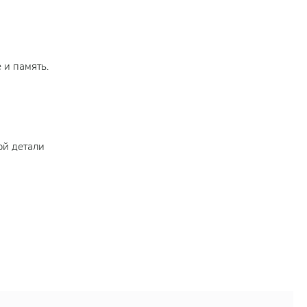
 и память.
ой детали
о несмотря
авму.