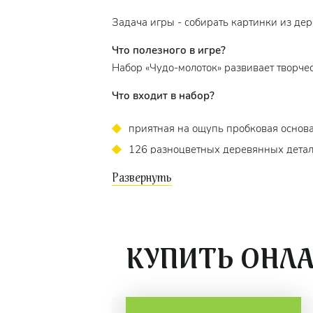
Задача игры - собирать картинки из де
Что полезного в игре?
Набор «Чудо-молоток» развивает творче
Что входит в набор?
приятная на ощупь пробковая основа,
126 разноцветных деревянных детали
сделана дырочка, чтобы вставлять гв
2 деревянных молоточка. Молоточки 
на это они легко вбивают гвоздики в
100 металлических гвоздиков с кру
3 двусторонние карточки с примерам
КУПИТЬ ОНЛ
Как играть?