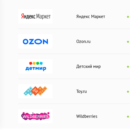
воритесь, какую картину вы будете создавать, поочерёдно доб
ите холст пополам и работайте каждый на своей половине.
ками все детали, непарные отложите в сторону. Кто быстрее см
Яндекс Маркет
 деталей? Работайте каждый на своей половине.
Ozon.ru
одному, создавая картины, так и вдвоем.
Детский мир
Toy.ru
вивающей игрой
«Чудо-молоток».
Wildberries