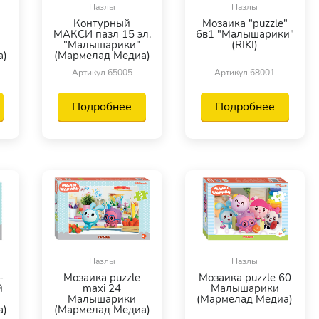
Пазлы
Пазлы
Контурный
Мозаика "puzzle"
МАКСИ пазл 15 эл.
6в1 "Малышарики"
"Малышарики"
(RIKI)
а)
(Мармелад Медиа)
Артикул 65005
Артикул 68001
Подробнее
Подробнее
Пазлы
Пазлы
-
Мозаика puzzle
Мозаика puzzle 60
й
maxi 24
Малышарики
Малышарики
(Мармелад Медиа)
а)
(Мармелад Медиа)