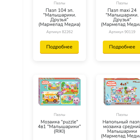
Пазлы
Пазлы
Пазл 104 эл.
Пазл maxi 24
"Малышарики.
"Малышарики.
Друзья"
Друзья"
(Мармелад Медиа)
(Мармелад Меди
Артикул 82262
Артикул 90119
Подробнее
Подробнее
Пазлы
Пазлы
Мозаика "puzzle"
Напольный пазл
4в1 "Малышарики"
мозаика средни
(RIKI)
Малышарики
(Мармелад Меди