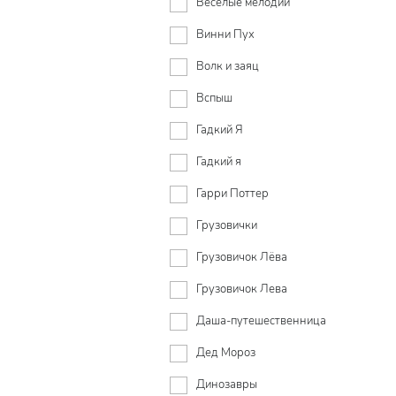
Весёлые мелодии
Винни Пух
Волк и заяц
Вспыш
Гадкий Я
Гадкий я
Гарри Поттер
Грузовички
Грузовичок Лёва
Грузовичок Лева
Даша-путешественница
Дед Мороз
Динозавры