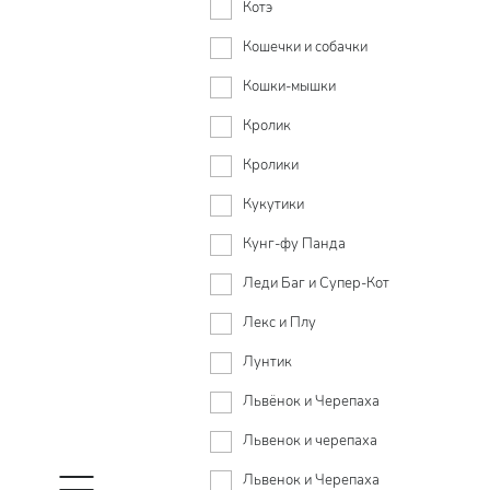
Котэ
Кошечки и собачки
Кошки-мышки
Кролик
Кролики
Кукутики
Кунг-фу Панда
Леди Баг и Супер-Кот
Лекс и Плу
Лунтик
Львёнок и Черепаха
Львенок и черепаха
Львенок и Черепаха