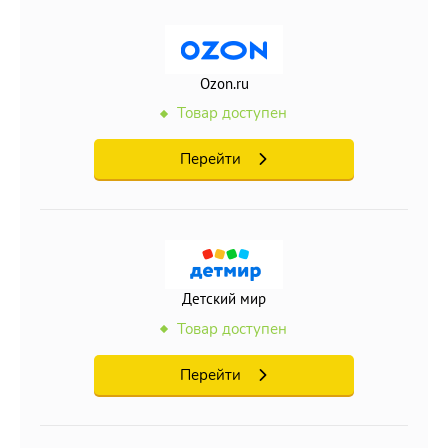
8.
Фокусы с платком;
9.
Умная магия в ваших руках.
Ozon.ru
Товар доступен
Для кого подходит?
Игра подойдет мальчикам и девочкам
от 10 лет.
Перейти
Материал.
Пластмасса.
Подарите ребёнку настоящее волшебство с
увлекательной игрой
120 фокусов (Step to Magic).
Детский мир
Товар доступен
Перейти