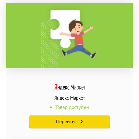
дополнительный реквизит:
платок;
ножницы;
отрезок веревки и др.
Примеры игр:
1.
Фокусы с монетой;
2.
Фокусы с игральными кубиками;
3.
Фокусы со стаканчиками и шариками;
Яндекс Маркет
4.
Интеллектуальные фокусы;
Товар доступен
5.
Карточные фокусы;
Перейти
6.
Фокусы с веревками;
7.
Фокусы с волшебной палочкой;