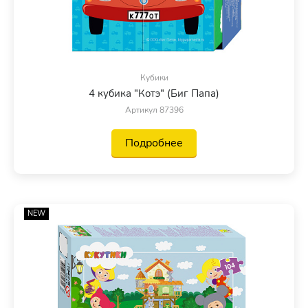
Кубики
4 кубика "Котэ" (Биг Папа)
Артикул 87396
Подробнее
NEW