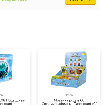
лы
Пазлы
 108 Подводный
Мозаика puzzle 60
зл-шар)
Союзмультфильм (Пазл-шар) (С/