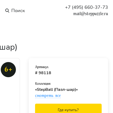
+7 (495) 660-37-73
mail@steppuzzle.ru
-шар)
Артикул
6+
# 98118
Коллекция
«StepBall (Пазл-шар)»
смотреть все
Где купить?