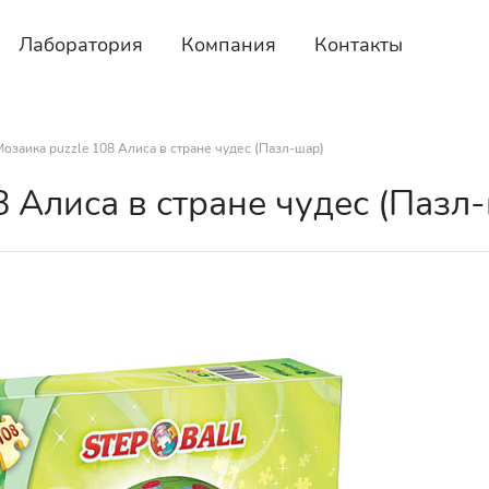
Лаборатория
Компания
Контакты
Мозаика puzzle 108 Алиса в стране чудес (Пазл-шар)
8 Алиса в стране чудес (Пазл