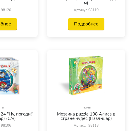
м)
 98120
Артикул 98110
обнее
Подробнее
лы
Пазлы
24 "Ну, погоди!"
Мозаика puzzle 108 Алиса в
р) (С/м)
стране чудес (Пазл-шар)
 98106
Артикул 98118