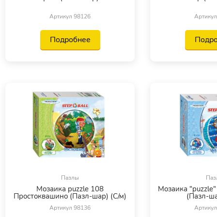
Артикул 98126
Артикул
Подробнее
Подр
Пазлы
Паз
Мозаика puzzle 108
Мозаика "puzzle" 
Простоквашино (Пазл-шар) (С/м)
(Пазл-ша
Артикул 98136
Артикул