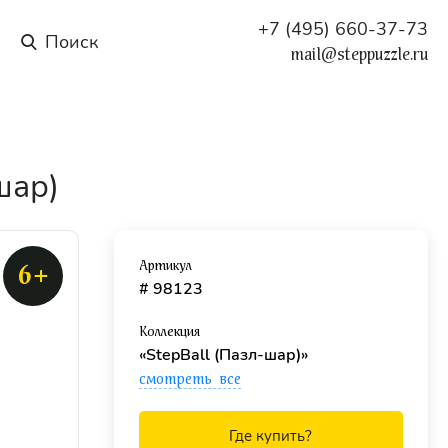
+7 (495) 660-37-73
mail@steppuzzle.ru
шар)
Артикул
6+
# 98123
Коллекция
«StepBall (Пазл-шар)»
смотреть все
Где купить?