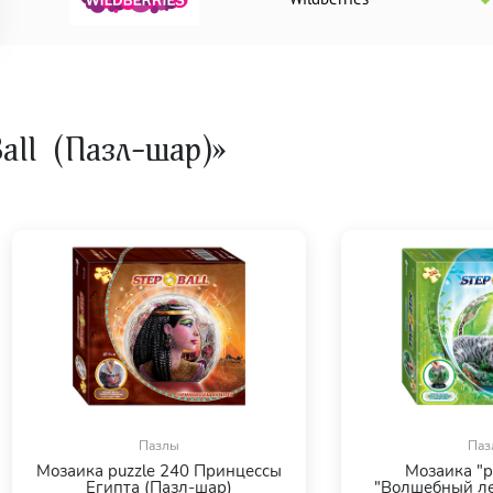
all (Пазл-шар)»
Пазлы
Паз
Мозаика puzzle 240 Принцессы
Мозаика "p
Египта (Пазл-шар)
"Волшебный ле