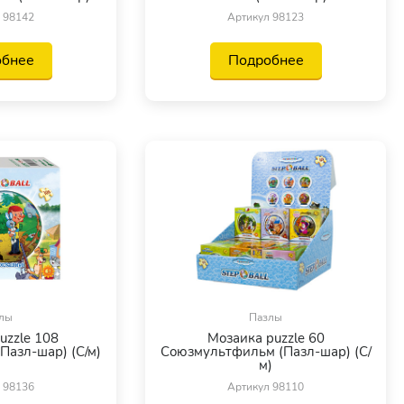
 98142
Артикул 98123
обнее
Подробнее
лы
Пазлы
uzzle 108
Мозаика puzzle 60
Пазл-шар) (С/м)
Союзмультфильм (Пазл-шар) (С/
м)
 98136
Артикул 98110