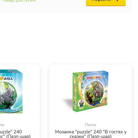
лы
Пазлы
uzzle" 240
Мозаика "puzzle" 240 "В гостях у
с" (Пазл-шар)
сказки" (Пазл-шар)