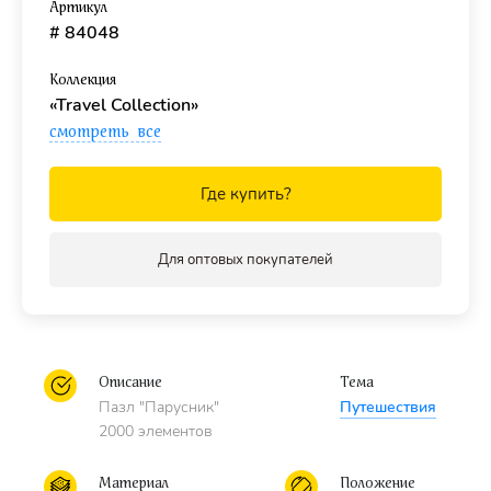
пазлов
, чтобы скрепить детали мозаики между собой и
Артикул
получить цельную картинку.
# 84048
Также с этим пазлом покупают
специальный коврик
для
Коллекция
комфортной сборки.
«Travel Collection»
смотреть все
Где купить?
Для оптовых покупателей
Описание
Тема
Пазл "Парусник"
Путешествия
2000 элементов
Материал
Положение