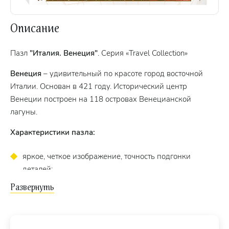
Описание
Пазл
"Италия. Венеция"
. Cерия «Travel Collection»
Венеция
– удивительный по красоте город восточной
Италии. Основан в 421 году. Исторический центр
Венеции построен на 118 островах Венецианской
лагуны.
Характеристики пазла:
яркое, четкое изображение, точность подгонки
деталей;
стандартные детали пазла (1,8 × 2 см);
изготовлен из высококачественных нетоксичных
материалов;
жесткая стильная упаковка.