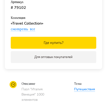
Артикул
# 79102
Размер собранного изображения - 68 х 48 см.
Коллекция
Для взрослых и детей от 7 лет.
«Travel Collection»
смотреть все
Где купить?
Для оптовых покупателей
Описание
Тема
Пазл "Италия.
Путешествия
Венеция" 1000
элементов