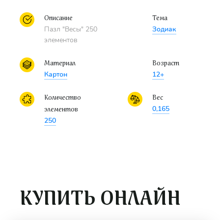
Будьте уверены, этот набор подарит массу
удовольствия и позитивных эмоций своему
Описание
Тема
обладателю!
Пазл "Весы" 250
Зодиак
элементов
Материал
Возраст
Картон
12+
Количество
Вес
0,165
элементов
250
КУПИТЬ ОНЛАЙН