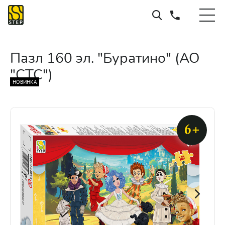
Пазл 160 эл. "Буратино" (АО
"СТС")
НОВИНКА
6+