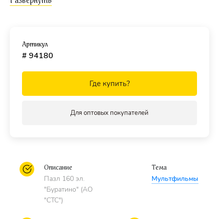
рамку и получить яркий декоративный элемент для
детской комнаты. Такой пазл —
приятный
универсальный подарок
, который приносит радость и
детям, и родителям.
Артикул
# 94180
Где купить?
Для оптовых покупателей
Описание
Тема
Пазл 160 эл.
Мультфильмы
"Буратино" (АО
"СТС")