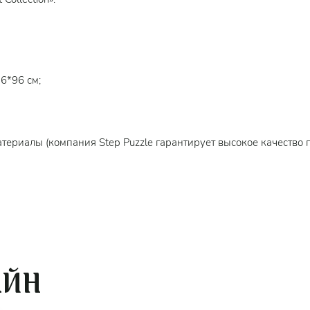
6*96 см;
териалы (компания Step Puzzle гарантирует высокое качество 
10 лет.
вится любителям многотысячных пазлов.
лей для пазлов
, чтобы скрепить детали мозаики между собой 
АЙН