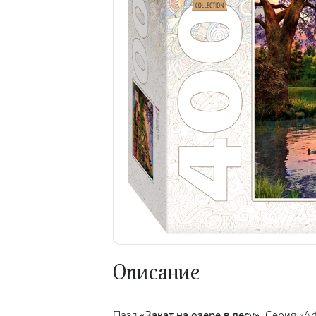
Описание
Пазл
«Закат на озере в лесу».
Серия «Art