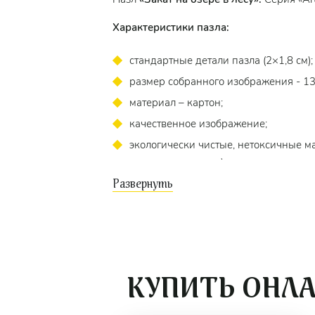
Характеристики пазла:
стандартные детали пазла (2×1,8 см);
размер собранного изображения - 13
материал – картон;
качественное изображение;
экологически чистые, нетоксичные ма
точность подгонки).
Для кого?
Пазл подходит для взрослых и детей
от 
Коллекционный пазл
«Дом у реки»
понра
Рекомендуем приобрести
специальный к
КУПИТЬ ОНЛ
цельную картину.