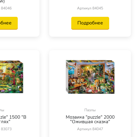
w)
 84046
Артикул 84045
обнее
Подробнее
лы
Пазлы
zle" 1500 "В
Мозаика "puzzle" 2000
лях"
"Ожившая сказка"
 83073
Артикул 84047