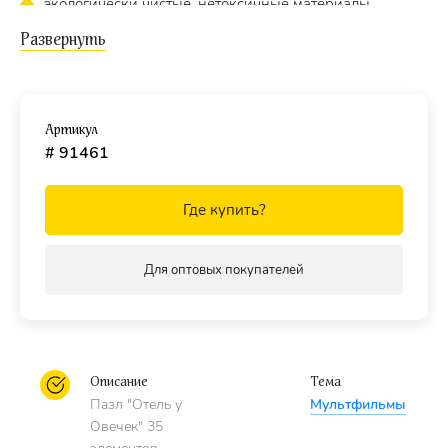
экологически чистые, нетоксичные материалы
(компания Step Puzzle гарантирует высокое качество
пазла и точность подгонки).
Размер собранного изображения - 23 × 33 см.
Артикул
Для кого?
# 91461
Пазл подходит для детей
от 3 лет.
Где купить?
Для оптовых покупателей
Описание
Тема
Пазл "Отель у
Мультфильмы
Овечек" 35