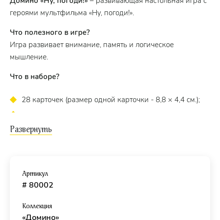
Домино «Ну, погоди!»
– развивающая настольная игра с
героями мультфильма «Ну, погоди!».
Что полезного в игре?
Игра развивает внимание, память и логическое
мышление.
Что в наборе?
28 карточек (размер одной карточки - 8,8 × 4,4 см.);
инструкция.
Как играть?
Цель игры:
первым сбросить все карты.
Ход игры:
перемешанную колоду выкладывают по
Артикул
принципу домино.
# 80002
Выигрывает тот, кто первым выложит последнюю
Коллекция
карту.
«Домино»