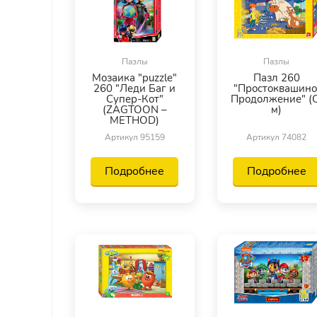
Пазлы
Пазлы
Мозаика "puzzle"
Пазл 260
260 "Леди Баг и
"Простоквашино
Супер-Кот"
Продолжение" (С
(ZAGTOON –
м)
METHOD)
Артикул 95159
Артикул 74082
Подробнее
Подробнее