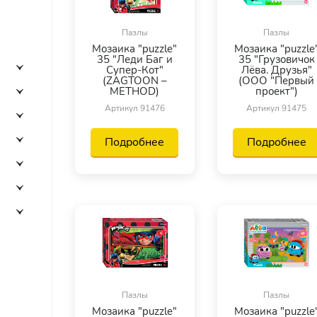
Пазлы
Пазлы
Мозаика "puzzle"
Мозаика "puzzle
35 "Леди Баг и
35 "Грузовичок
Супер-Кот"
Лёва. Друзья"
(ZAGTOON –
(ООО "Первый
METHOD)
проект")
Артикул 91476
Артикул 91475
Подробнее
Подробнее
Пазлы
Пазлы
Мозаика "puzzle"
Мозаика "puzzle