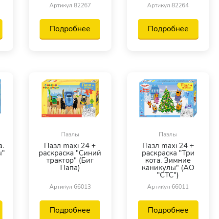
Артикул 82267
Артикул 82264
Подробнее
Подробнее
Пазлы
Пазлы
а.
Пазл maxi 24 +
Пазл maxi 24 +
ы"
раскраска "Синий
раскраска "Три
трактор" (Биг
кота. Зимние
Папа)
каникулы" (АО
"СТС")
Артикул 66013
Артикул 66011
Подробнее
Подробнее