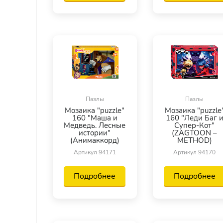
Пазлы
Пазлы
Мозаика "puzzle"
Мозаика "puzzle
160 "Маша и
160 "Леди Баг 
Медведь. Лесные
Супер-Кот"
истории"
(ZAGTOON –
(Анимаккорд)
METHOD)
Артикул 94171
Артикул 94170
Подробнее
Подробнее