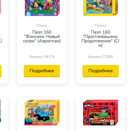
Пазлы
Пазлы
Пазл 160
Пазл 160
.
"Фиксики. Новый
"Простоквашино.
/
сезон" (Аэроплан)
Продолжение" (С/
м)
Артикул 94174
Артикул 72090
Подробнее
Подробнее