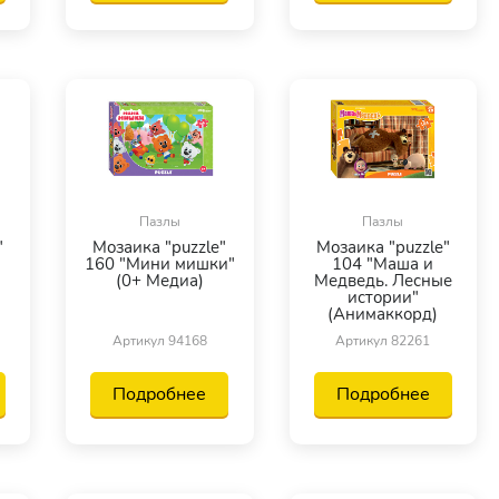
Пазлы
Пазлы
"
Мозаика "puzzle"
Мозаика "puzzle"
и
160 "Мини мишки"
104 "Маша и
(0+ Медиа)
Медведь. Лесные
истории"
(Анимаккорд)
Артикул 94168
Артикул 82261
Подробнее
Подробнее