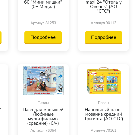
60 "Мини мишки"
maxi 24 "Отель у
(0+ Медиа)
Овечек" (АО
"СТС")
Артикул 81253
Артикул 90113
Подробнее
Подробнее
Пазлы
Пазлы
"
Пазл для малышей
Напольный пазл-
Любимые
мозаика средний
мультфильмы
Три кота (АО СТС)
(средние) (С/м)
Артикул 76064
Артикул 70161