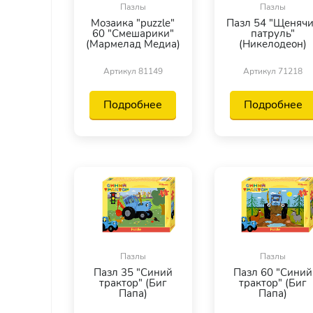
Пазлы
Пазлы
Мозаика "puzzle"
Пазл 54 "Щеняч
60 "Смешарики"
патруль"
(Мармелад Медиа)
(Никелодеон)
Артикул 81149
Артикул 71218
Подробнее
Подробнее
Пазлы
Пазлы
Пазл 35 "Синий
Пазл 60 "Синий
трактор" (Биг
трактор" (Биг
Папа)
Папа)