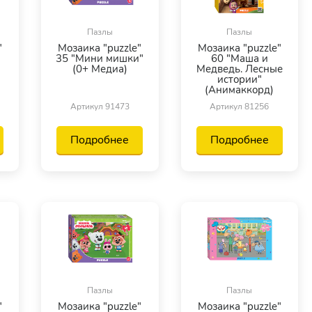
Пазлы
Пазлы
"
Мозаика "puzzle"
Мозаика "puzzle"
35 "Мини мишки"
60 "Маша и
(0+ Медиа)
Медведь. Лесные
истории"
(Анимаккорд)
Артикул 91473
Артикул 81256
Подробнее
Подробнее
Пазлы
Пазлы
"
Мозаика "puzzle"
Мозаика "puzzle"