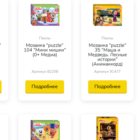
Пазлы
Пазлы
"
Мозаика "puzzle"
Мозаика "puzzle"
к
104 "Мини мишки"
35 "Маша и
(0+ Медиа)
Медведь. Лесные
истории"
(Анимаккорд)
Артикул 82258
Артикул 91477
Подробнее
Подробнее