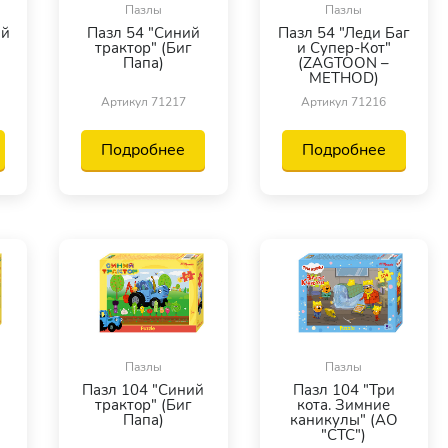
Пазлы
Пазлы
ий
Пазл 54 "Синий
Пазл 54 "Леди Баг
трактор" (Биг
и Супер-Кот"
Папа)
(ZAGTOON –
METHOD)
Артикул 71217
Артикул 71216
Подробнее
Подробнее
Пазлы
Пазлы
Пазл 104 "Синий
Пазл 104 "Три
трактор" (Биг
кота. Зимние
Папа)
каникулы" (АО
"СТС")