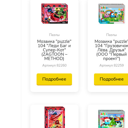
Пазлы
Пазлы
Мозаика "puzzle"
Мозаика "puzzle
104 "Леди Баг и
104 "Грузовичо
Супер-Кот"
Лёва. Друзья"
(ZAGTOON –
(ООО "Первый
METHOD)
проект")
Артикул 82260
Артикул 82259
Подробнее
Подробнее