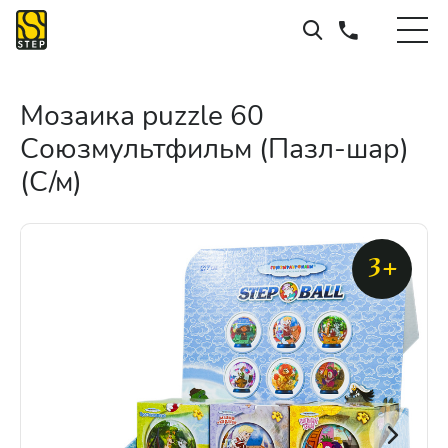
Мозаика puzzle 60
Союзмультфильм (Пазл-шар)
(С/м)
3+