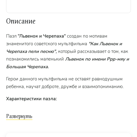
Описание
Пазл
"Львенок и Черепаха"
создан по мотивам
знаменитого советского мультфильма
"Как Львенок и
Черепаха пели песню",
который рассказывает о том, как
познакомились маленький
Львенок по имени Ррр-мяу и
Большая Черепаха.
Герои данного мультфильма не оставят равнодушным
ребенка, научат доброте, дружбе и взаимопониманию.
Характеристики пазла:
качественное изображение;
материал – картон;
средние детали пазла (2,1 × 2,3 см) (средние пазлы