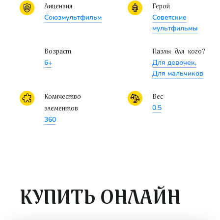
Лицензия
Герой
С этим пазлом покупают
специальный коврик
для
Союзмультфильм
Советские
комфортной сборки пазла.
мультфильмы
Возраст
Пазлы для кого?
6+
Для девочек,
Для мальчиков
Количество
Вес
0.5
элементов
360
КУПИТЬ ОНЛАЙН