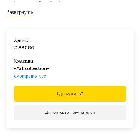
(компания
Step Puzzle
гарантирует высокое качество
пазла и точность подгонки).
Пазл подходит для взрослых и детей от 14 лет.
Артикул
# 83066
Коллекция
«Art collection»
смотреть все
Где купить?
Для оптовых покупателей