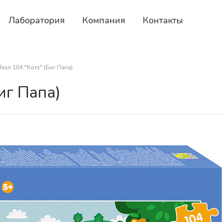
Лаборатория
Компания
Контакты
азл 104 "Котэ" (Биг Папа)
иг Папа)