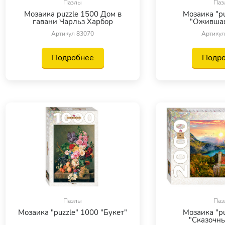
Пазлы
Паз
Мозаика puzzle 1500 Дом в
Мозаика "pu
гавани Чарльз Харбор
"Ожившая
Артикул 83070
Артикул
Подробнее
Подр
Пазлы
Паз
Мозаика "puzzle" 1000 "Букет"
Мозаика "pu
"Сказочны