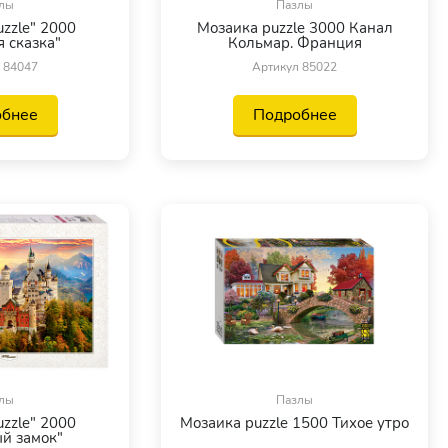
лы
Пазлы
zzle" 2000
Мозаика puzzle 3000 Канал
 сказка"
Кольмар. Франция
 84047
Артикул 85022
обнее
Подробнее
лы
Пазлы
zzle" 2000
Мозаика puzzle 1500 Тихое утро
й замок"