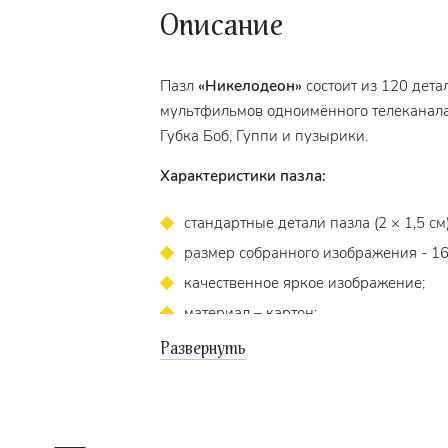
Описание
Пазл
«Никелодеон»
состоит из 120 дет
мультфильмов одноимённого телеканал
Губка Боб, Гуппи и пузырики.
Характеристики пазла:
стандартные детали пазла (2 × 1,5 см)
размер собранного изображения - 16,
качественное яркое изображение;
материал – картон;
экологически чистые, нетоксичные 
точность подгонки).
Пазл подходит для детей
от 3 лет.