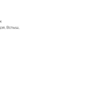
х
зя, Вспыш,
пазла и