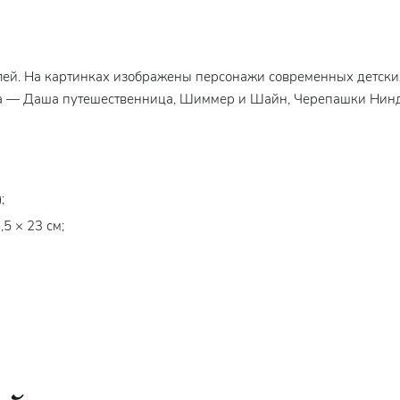
алей. На картинках изображены персонажи современных детски
а — Даша путешественница, Шиммер и Шайн, Черепашки Нинд
;
5 × 23 см;
материалы (компания
Step Puzzle
гарантирует высокое качество 