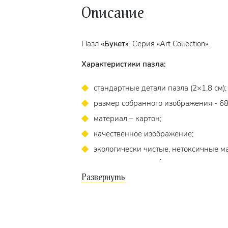
Описание
Пазл
«Букет»
. Серия «Art Collection».
Характеристики пазла:
стандартные детали пазла (2×1,8 см);
размер собранного изображения - 68
материал – картон;
качественное изображение;
экологически чистые, нетоксичные ма
точность подгонки).
Для кого?
Пазл подходит для взрослых и детей
от 