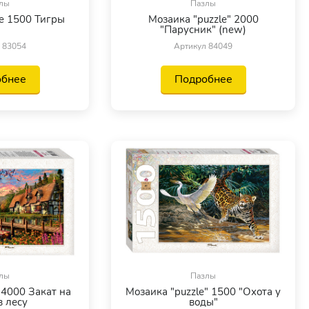
лы
Пазлы
e 1500 Тигры
Мозаика "puzzle" 2000
"Парусник" (new)
 83054
Артикул 84049
обнее
Подробнее
лы
Пазлы
 4000 Закат на
Мозаика "puzzle" 1500 "Охота у
в лесу
воды"