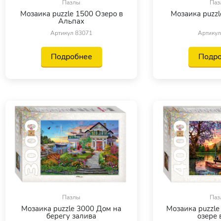
Пазлы
Паз
Мозаика puzzle 1500 Озеро в
Мозаика puzzl
Альпах
Артикул 83071
Артикул
Подробнее
Подр
Пазлы
Паз
Мозаика puzzle 3000 Дом на
Мозаика puzzle
берегу залива
озере 