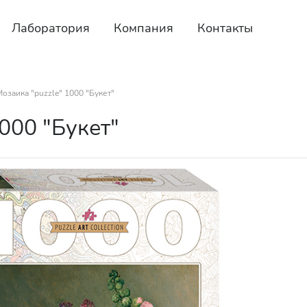
Лаборатория
Компания
Контакты
озаика "puzzle" 1000 "Букет"
000 "Букет"