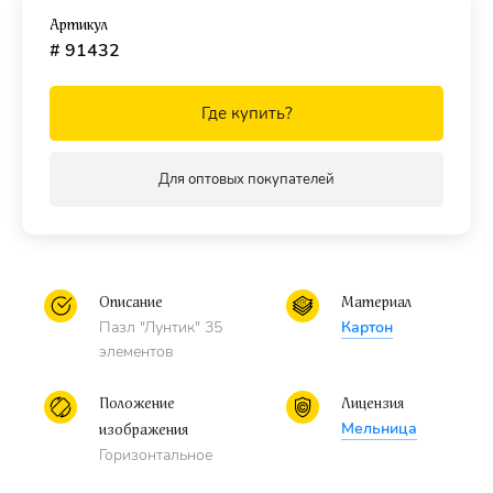
Пазл подходит для детей
от 3-x лет.
Артикул
Рекомендуем приобрести
специальный клей для пазлов
,
# 91432
чтобы скрепить детали мозаики между собой и получить
цельную картину.
Где купить?
Для оптовых покупателей
Описание
Материал
Пазл "Лунтик" 35
Картон
элементов
Положение
Лицензия
Мельница
изображения
Горизонтальное