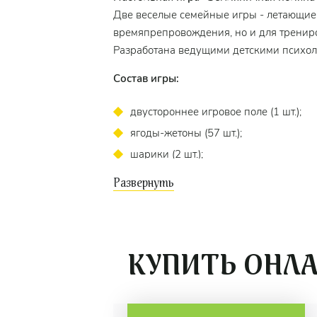
Две веселые семейные игры - летающие 
времяпрепровождения, но и для трениро
Разработана ведущими детскими психол
Состав игры:
двустороннее игровое поле (1 шт.);
ягоды-жетоны (57 шт.);
шарики (2 шт.);
ракетки (2 шт.);
колпачки четырех цветов (12 шт.);
трамплины четырех цветов (4 шт.);
декорация (1 шт.);
КУПИТЬ ОНЛ
таблицы-корзины (4 шт.);
двусторонняя подложка (1 шт.);
правила игры.