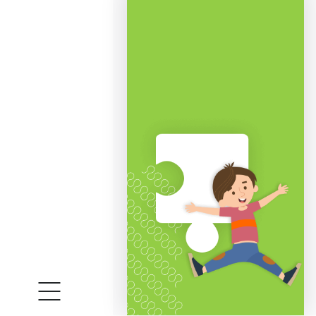
Как играть?
Первая игра. "Земляничная поляна".
В центр стола устанавливают игровое по
таблицу-корзину для подсчета очков.
В ходе игры каждый игрок по очереди за
когда кто-то из игроков соберет полную 
Этот участник становится победителем.
Вторая игра. "Крик победы".
На дно игровой коробки по углам устан
чтобы под каждым отверстием поля нах
Игроки занимают места друг напротив др
Цель игры: перекинуть шарик на сторону
первому набрать 20 очков (мячей).
Время игры.
Время игры зависит от возраста и колич