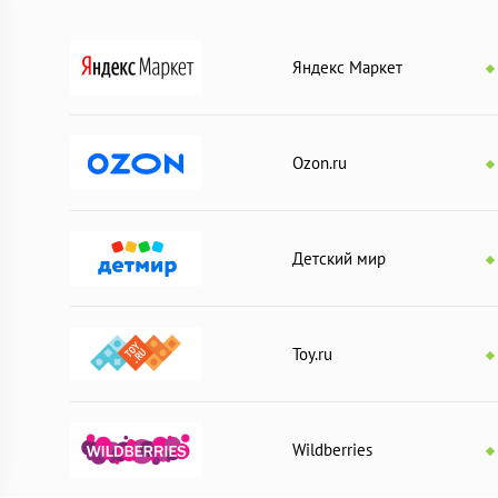
Яндекс Маркет
ле. Участники игры получают по три колпачка, трамплин одного
пускает три колпачка с трамплина на игровое поле. Игра закан
Ozon.ru
корзину ягод.
Детский мир
авливают 4 трамплина. Сверху укладывают планшет "теннисный к
одились нарисованные разноцветные мячики.
уга, по разные стороны от сетки.
Toy.ru
 соперника, так чтобы шарик попал в отверстие определенного
Wildberries
ества участников. Среднее время — 15–20 минут.