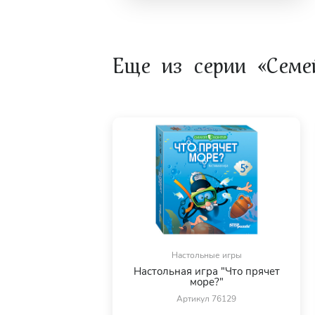
Материалы.
Пластмасса, картон.
Количество игроков.
Еще из серии «Семе
В игре может принимать участие от 1 до 
Возраст игроков.
Игра подходит для детей от 4 лет.
Настольные игры
Настольная игра "Что прячет
море?"
Артикул 76129