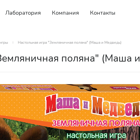
Лаборатория
Компания
Контакты
игры
Настольная игра "Земляничная поляна" (Маша и Медведь)
Земляничная поляна" (Маша 